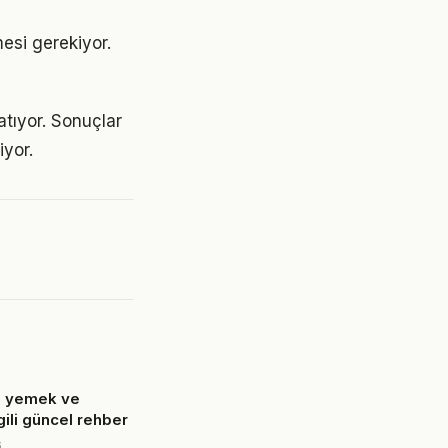
mesi gerekiyor.
atıyor. Sonuçlar
yor.
a yemek ve
lgili güncel rehber
6