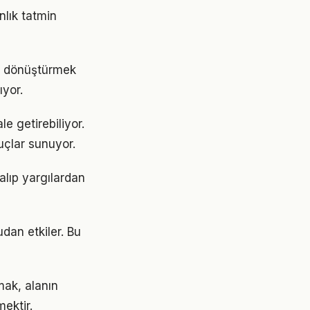
nlık tatmin
e dönüştürmek
yor.
e getirebiliyor.
uçlar sunuyor.
alıp yargılardan
dan etkiler. Bu
mak, alanın
ektir.