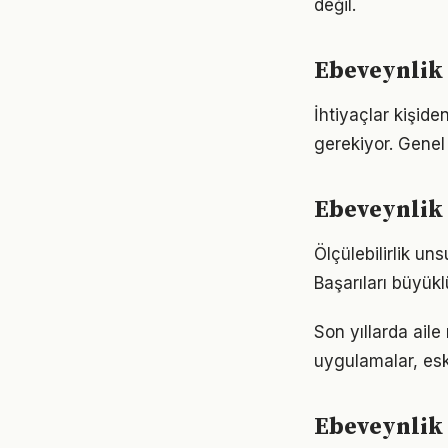
değil.
Ebeveynlik 
İhtiyaçlar kişide
gerekiyor. Genel 
Ebeveynlik 
Ölçülebilirlik un
Başarıları büyük
Son yıllarda aile
uygulamalar, eski
Ebeveynlik 