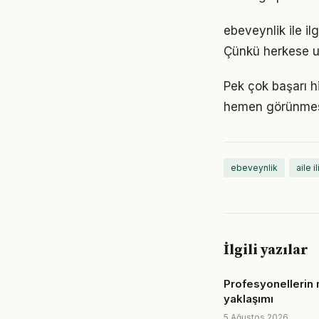
ebeveynlik ile il
Çünkü herkese u
Pek çok başarı h
hemen görünmese
ebeveynlik
aile il
İlgili yazılar
Profesyonellerin
yaklaşımı
5 Ağustos 2026