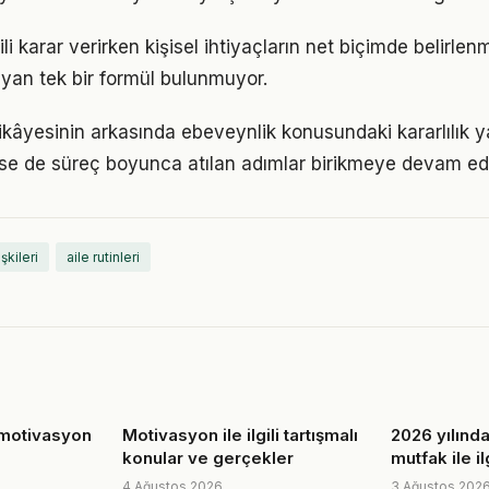
gili karar verirken kişisel ihtiyaçların net biçimde belirlen
yan tek bir formül bulunmuyor.
ikâyesinin arkasında ebeveynlik konusundaki kararlılık y
 de süreç boyunca atılan adımlar birikmeye devam edi
işkileri
aile rutinleri
 motivasyon
Motivasyon ile ilgili tartışmalı
2026 yılınd
konular ve gerçekler
mutfak ile i
4 Ağustos 2026
3 Ağustos 202