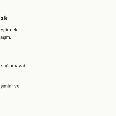
mak
leştirmek
laşım.
 sağlamayabilir.
aşımlar ve