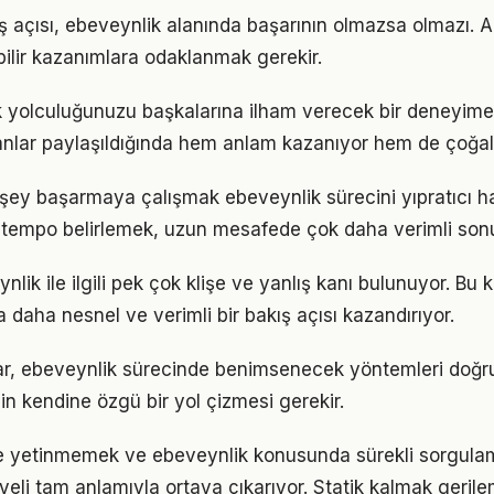
ş açısı, ebeveynlik alanında başarının olmazsa olmazı. A
bilir kazanımlara odaklanmak gerekir.
k yolculuğunuzu başkalarına ilham verecek bir deneyim
lar paylaşıldığında hem anlam kazanıyor hem de çoğalı
şey başarmaya çalışmak ebeveynlik sürecini yıpratıcı hal
ir tempo belirlemek, uzun mesafede çok daha verimli son
ik ile ilgili pek çok klişe ve yanlış kanı bulunuyor. Bu k
 daha nesnel ve verimli bir bakış açısı kazandırıyor.
ıklar, ebeveynlik sürecinde benimsenecek yöntemleri doğru
in kendine özgü bir yol çizmesi gerekir.
le yetinmemek ve ebeveynlik konusunda sürekli sorgula
eli tam anlamıyla ortaya çıkarıyor. Statik kalmak gerilem