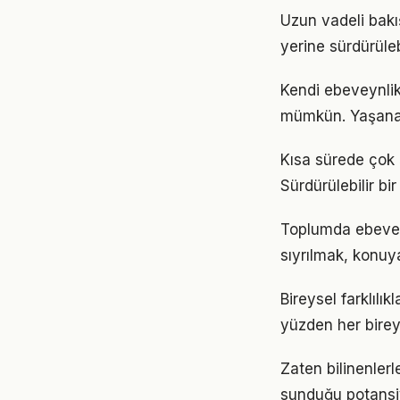
Uzun vadeli bakı
yerine sürdürüle
Kendi ebeveynli
mümkün. Yaşanan
Kısa sürede çok 
Sürdürülebilir b
Toplumda ebeveynl
sıyrılmak, konuya
Bireysel farklıl
yüzden her birey
Zaten bilinenler
sunduğu potansiy