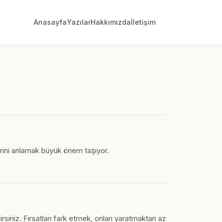
Anasayfa
Yazılar
Hakkımızda
İletişim
lerini anlamak büyük önem taşıyor.
rsiniz. Fırsatları fark etmek, onları yaratmaktan az